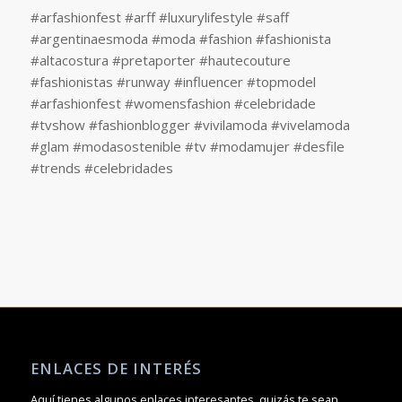
#arfashionfest #arff #luxurylifestyle #saff
#argentinaesmoda #moda #fashion #fashionista
#altacostura #pretaporter #hautecouture
#fashionistas #runway #influencer #topmodel
#arfashionfest #womensfashion #celebridade
#tvshow #fashionblogger #vivilamoda #vivelamoda
#glam #modasostenible #tv #modamujer #desfile
#trends #celebridades
ENLACES DE INTERÉS
Aquí tienes algunos enlaces interesantes, quizás te sean