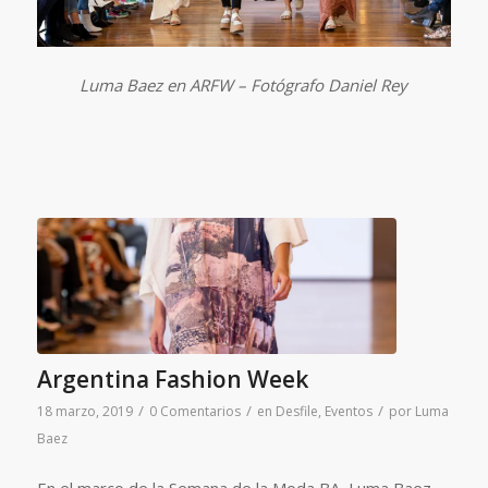
Luma Baez en ARFW – Fotógrafo Daniel Rey
⠀⠀⠀⠀⠀⠀⠀⠀⠀
Argentina Fashion Week
/
/
/
18 marzo, 2019
0 Comentarios
en
Desfile
,
Eventos
por
Luma
Baez