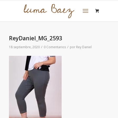
ReyDaniel_MG_2593
/
/
18 septiembre, 2020
0 Comentarios
por
Rey Daniel