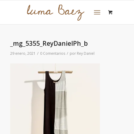
_mg_5355_ReyDanielPh_b
/
/
29 enero, 2021
0 Comentarios
por
Rey Daniel