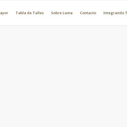
Mayor
Tabla de Talles
Sobre Luma
Contacto
Integrando T