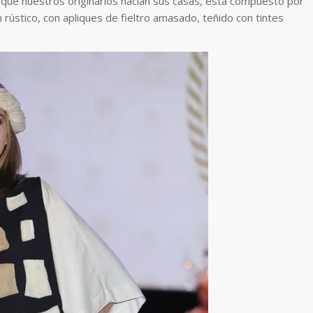
la que nuestros originarios hacían sus casas, esta compuesto por
 rústico, con apliques de fieltro amasado, teñido con tintes