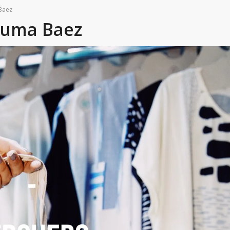
Baez
Luma Baez