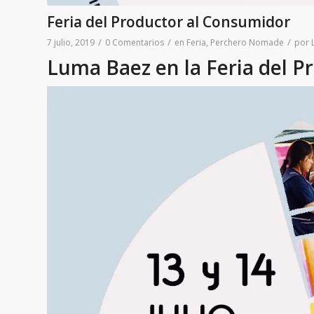
Feria del Productor al Consumidor
/
/
/
7 julio, 2019
0 Comentarios
en
Feria
,
Perchero Nomade
por
Luma Baez en la Feria del P